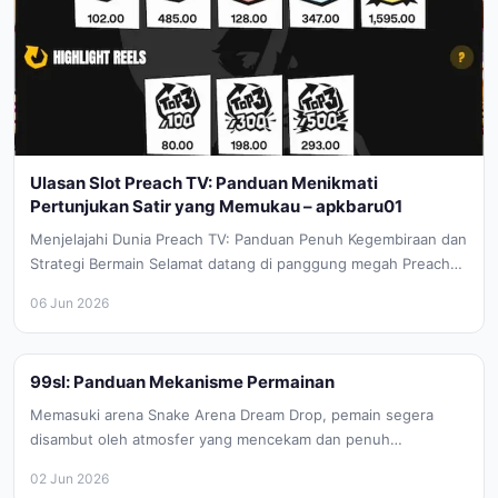
Ulasan Slot Preach TV: Panduan Menikmati
Pertunjukan Satir yang Memukau – apkbaru01
Menjelajahi Dunia Preach TV: Panduan Penuh Kegembiraan dan
Strategi Bermain Selamat datang di panggung megah Preach
TV, sebuah slot yang...
06 Jun 2026
99sl: Panduan Mekanisme Permainan
Memasuki arena Snake Arena Dream Drop, pemain segera
disambut oleh atmosfer yang mencekam dan penuh
ketegangan. Dikembangkan oleh Relax Gaming,...
02 Jun 2026