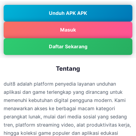
Unduh APK APK
Masuk
Daftar Sekarang
Tentang
duit8 adalah platform penyedia layanan unduhan
aplikasi dan game terlengkap yang dirancang untuk
memenuhi kebutuhan digital pengguna modern. Kami
menawarkan akses ke berbagai macam kategori
perangkat lunak, mulai dari media sosial yang sedang
tren, platform streaming video, alat produktivitas kerja,
hingga koleksi game populer dan aplikasi edukasi