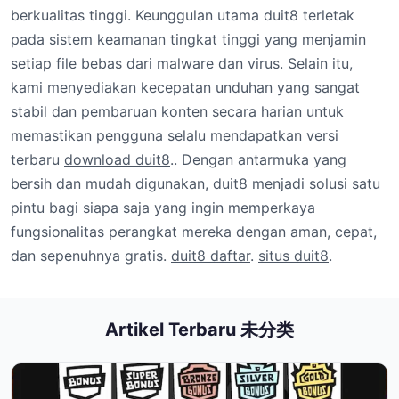
berkualitas tinggi. Keunggulan utama duit8 terletak
pada sistem keamanan tingkat tinggi yang menjamin
setiap file bebas dari malware dan virus. Selain itu,
kami menyediakan kecepatan unduhan yang sangat
stabil dan pembaruan konten secara harian untuk
memastikan pengguna selalu mendapatkan versi
terbaru
download duit8
.. Dengan antarmuka yang
bersih dan mudah digunakan, duit8 menjadi solusi satu
pintu bagi siapa saja yang ingin memperkaya
fungsionalitas perangkat mereka dengan aman, cepat,
dan sepenuhnya gratis.
duit8 daftar
.
situs duit8
.
Artikel Terbaru 未分类