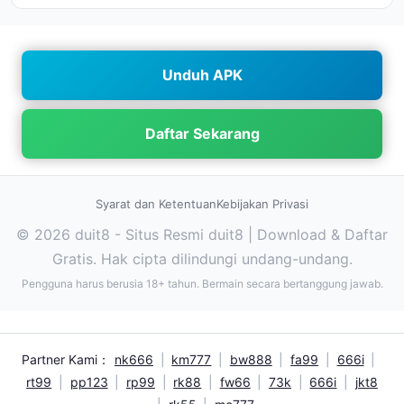
Unduh APK
Daftar Sekarang
Syarat dan Ketentuan
Kebijakan Privasi
© 2026 duit8 - Situs Resmi duit8 | Download & Daftar
Gratis. Hak cipta dilindungi undang-undang.
Pengguna harus berusia 18+ tahun. Bermain secara bertanggung jawab.
Partner Kami：
nk666
|
km777
|
bw888
|
fa99
|
666i
|
rt99
|
pp123
|
rp99
|
rk88
|
fw66
|
73k
|
666i
|
jkt8