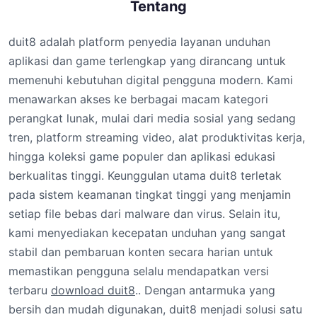
Tentang
duit8 adalah platform penyedia layanan unduhan
aplikasi dan game terlengkap yang dirancang untuk
memenuhi kebutuhan digital pengguna modern. Kami
menawarkan akses ke berbagai macam kategori
perangkat lunak, mulai dari media sosial yang sedang
tren, platform streaming video, alat produktivitas kerja,
hingga koleksi game populer dan aplikasi edukasi
berkualitas tinggi. Keunggulan utama duit8 terletak
pada sistem keamanan tingkat tinggi yang menjamin
setiap file bebas dari malware dan virus. Selain itu,
kami menyediakan kecepatan unduhan yang sangat
stabil dan pembaruan konten secara harian untuk
memastikan pengguna selalu mendapatkan versi
terbaru
download duit8
.. Dengan antarmuka yang
bersih dan mudah digunakan, duit8 menjadi solusi satu