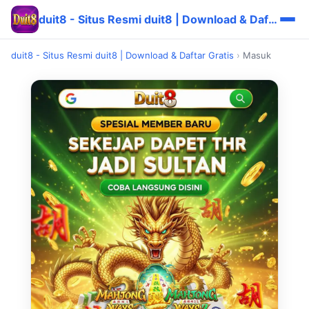
duit8 - Situs Resmi duit8 | Download & Daftar Gratis
duit8 - Situs Resmi duit8 | Download & Daftar Gratis
›
Masuk