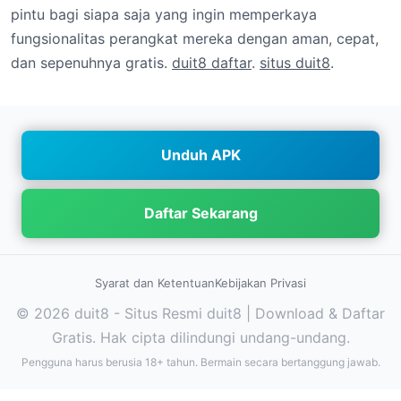
pintu bagi siapa saja yang ingin memperkaya
fungsionalitas perangkat mereka dengan aman, cepat,
dan sepenuhnya gratis.
duit8 daftar
.
situs duit8
.
Unduh APK
Daftar Sekarang
Syarat dan Ketentuan
Kebijakan Privasi
© 2026 duit8 - Situs Resmi duit8 | Download & Daftar
Gratis. Hak cipta dilindungi undang-undang.
Pengguna harus berusia 18+ tahun. Bermain secara bertanggung jawab.