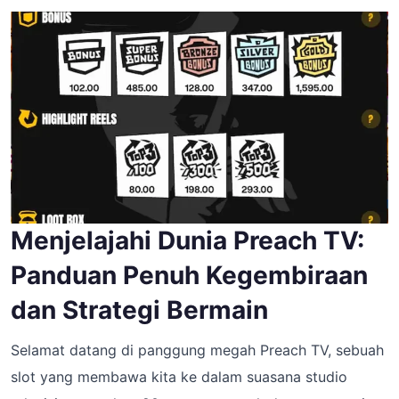
Menjelajahi Dunia Preach TV:
Panduan Penuh Kegembiraan
dan Strategi Bermain
Selamat datang di panggung megah Preach TV, sebuah
slot yang membawa kita ke dalam suasana studio