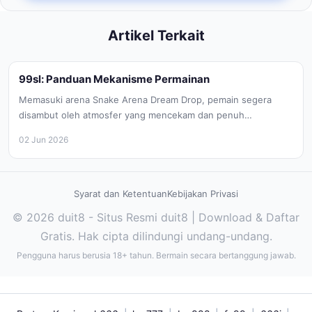
Artikel Terkait
99sl: Panduan Mekanisme Permainan
Memasuki arena Snake Arena Dream Drop, pemain segera
disambut oleh atmosfer yang mencekam dan penuh
ketegangan. Dikembangkan oleh Relax Gaming,...
02 Jun 2026
Syarat dan Ketentuan
Kebijakan Privasi
© 2026 duit8 - Situs Resmi duit8 | Download & Daftar
Gratis. Hak cipta dilindungi undang-undang.
Pengguna harus berusia 18+ tahun. Bermain secara bertanggung jawab.