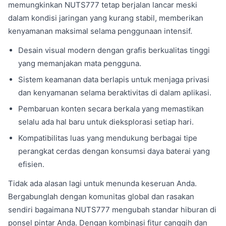
memungkinkan NUTS777 tetap berjalan lancar meski
dalam kondisi jaringan yang kurang stabil, memberikan
kenyamanan maksimal selama penggunaan intensif.
Desain visual modern dengan grafis berkualitas tinggi
yang memanjakan mata pengguna.
Sistem keamanan data berlapis untuk menjaga privasi
dan kenyamanan selama beraktivitas di dalam aplikasi.
Pembaruan konten secara berkala yang memastikan
selalu ada hal baru untuk dieksplorasi setiap hari.
Kompatibilitas luas yang mendukung berbagai tipe
perangkat cerdas dengan konsumsi daya baterai yang
efisien.
Tidak ada alasan lagi untuk menunda keseruan Anda.
Bergabunglah dengan komunitas global dan rasakan
sendiri bagaimana NUTS777 mengubah standar hiburan di
ponsel pintar Anda. Dengan kombinasi fitur canggih dan